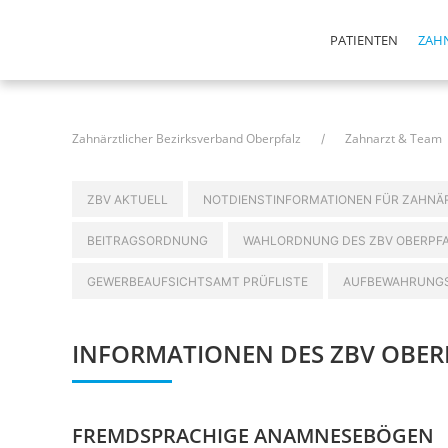
Navigation
PATIENTEN
ZAH
überspringen
Navigation
überspringen
Navigation
überspringen
Zahnärztlicher Bezirksverband Oberpfalz
Zahnarzt & Team
Navigation
ZBV AKTUELL
NOTDIENSTINFORMATIONEN FÜR ZAHNÄ
überspringen
BEITRAGSORDNUNG
WAHLORDNUNG DES ZBV OBERPF
GEWERBEAUFSICHTSAMT PRÜFLISTE
AUFBEWAHRUNGS
INFORMATIONEN DES ZBV OBER
FREMDSPRACHIGE ANAMNESEBÖGEN