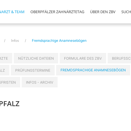
NARZT & TEAM
OBERPFÄLZER ZAHNÄRZTETAG
ÜBER DEN ZBV
SUCH
Infos
Fremdsprachige Anamnesebögen
RZTE
NÜTZLICHE DATEIEN
FORMULARE DES ZBV
BERUFSSC
FREMDSPRACHIGE ANAMNESEBÖGEN
ALZ
PRÜFUNGSTERMINE
FRISTEN
INFOS - ARCHIV
PFALZ