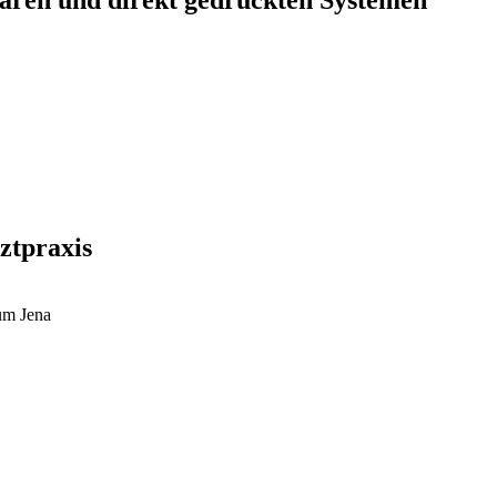
baren und direkt gedruckten Systemen
ztpraxis
kum Jena