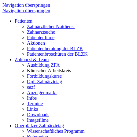
Navigation überspringen
Navigation überspringen
Patienten
Zahnärztlicher Notdienst
Zahnarztsuche
Patientenfilme
Aktionen
Patientenberatung der BLZK
Patientenbroschüren der BLZK
Zahnarzt & Team
Ausbildung ZFA
Klinischer Arbeitskreis
Fortbildungskurse
Opf. Zahnärztetag
eazf
Anzeigenmarkt
Infos
Termine
Links
Downloads
Imagefilme
Oberpfälzer Zahnärztetag
Wissenschaftliches Programm
Referenten