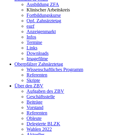
Ausbildung ZFA
Klinischer Arbeitskreis
Fortbildungskurse
Opf. Zahnärztetag
eazf
Anzeigenmarkt
Infos
Termine
Links
Downloads
Imagefilme
Oberpfälzer Zahnärztetag
Wissenschaftliches Programm
Referenten
Skripte
Über den ZBV
Aufgaben des ZBV
Geschäftsstelle
Beiträge
Vorstand
Referenten
Obleute
Delegierte BLZK
Wahlen 2022
Aktuelles