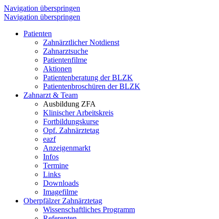
Navigation überspringen
Navigation überspringen
Patienten
Zahnärztlicher Notdienst
Zahnarztsuche
Patientenfilme
Aktionen
Patientenberatung der BLZK
Patientenbroschüren der BLZK
Zahnarzt & Team
Ausbildung ZFA
Klinischer Arbeitskreis
Fortbildungskurse
Opf. Zahnärztetag
eazf
Anzeigenmarkt
Infos
Termine
Links
Downloads
Imagefilme
Oberpfälzer Zahnärztetag
Wissenschaftliches Programm
Referenten