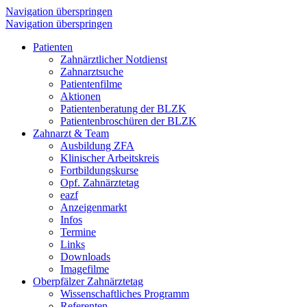
Navigation überspringen
Navigation überspringen
Patienten
Zahnärztlicher Notdienst
Zahnarztsuche
Patientenfilme
Aktionen
Patientenberatung der BLZK
Patientenbroschüren der BLZK
Zahnarzt & Team
Ausbildung ZFA
Klinischer Arbeitskreis
Fortbildungskurse
Opf. Zahnärztetag
eazf
Anzeigenmarkt
Infos
Termine
Links
Downloads
Imagefilme
Oberpfälzer Zahnärztetag
Wissenschaftliches Programm
Referenten