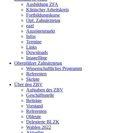
Ausbildung ZFA
Klinischer Arbeitskreis
Fortbildungskurse
Opf. Zahnärztetag
eazf
Anzeigenmarkt
Infos
Termine
Links
Downloads
Imagefilme
Oberpfälzer Zahnärztetag
Wissenschaftliches Programm
Referenten
Skripte
Über den ZBV
Aufgaben des ZBV
Geschäftsstelle
Beiträge
Vorstand
Referenten
Obleute
Delegierte BLZK
Wahlen 2022
Aktuelles