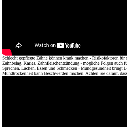
Schlecht gepflegte Zähne können krank machen - Risikofaktoren für
Zahnbelag, Karies, Zahnfleischentzündung - mögliche Folgen auch fü
Sprechen, Lachen, Essen und Schmecken - Mundgesundheit bringt Le
Mundtrockenheit kann Beschwerden machen. Achten Sie darauf, dass d